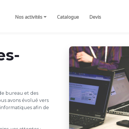
ls
Nos activités
Catalogue
Devis
es-
de bureau et des
ous avons évolué vers
 informatiques afin de
.