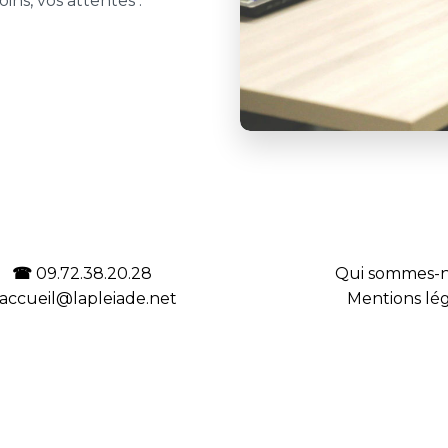
ins, vos attentes :
☎
09.72.38.20.28
Qui sommes-n
accueil@lapleiade.net
Mentions lég